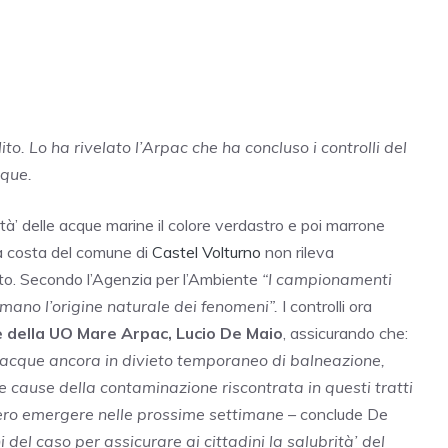
ito. Lo ha rivelato l’Arpac che ha concluso i controlli del
cque.
lità’ delle acque marine il colore verdastro e poi marrone
 la costa del comune di
Castel Volturno
non rileva
lito. Secondo l’Agenzia per l’Ambiente
“I campionamenti
ermano l’origine naturale dei fenomeni”.
I controlli ora
e della UO Mare Arpac, Lucio De Maio
, assicurando che:
le acque ancora in divieto temporaneo di balneazione,
le cause della contaminazione riscontrata in questi tratti
essero emergere nelle prossime settimane
– conclude De
ni del caso per assicurare ai cittadini la salubrità’ del