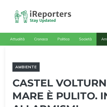
Vai
al
contenuto
Attualità
Cronaca
Politica
Società
Am
AMBIENTE
CASTEL VOLTURNO
MARE È PULITO. I