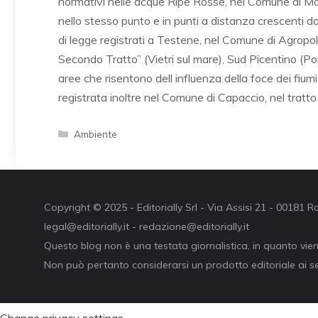
normativi nelle acque Ripe Rosse, nel Comune di Mont
nello stesso punto e in punti a distanza crescenti da 
di legge registrati a Testene, nel Comune di Agropoli.
Secondo Tratto” (Vietri sul mare), Sud Picentino (Pon
aree che risentono dell influenza della foce dei fium
registrata inoltre nel Comune di Capaccio, nel tratto 
Categorie
Ambiente
Copyright © 2025 - Editorially Srl - Via Assisi 21 - 00181
legal@editorially.it - redazione@editorially.it
Questo blog non è una testata giornalistica, in quanto vie
Non può pertanto considerarsi un prodotto editoriale ai se
Change privacy settings