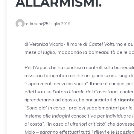
ALLARMISMI.
redazione
25 Luglio 2019
di Veronica Vicario-
Il mare di Castel Volturno è pul
mese di luglio, mappando la balneabilità delle a
Per l’Arpac che ha concluso i controlli sulla balneabi
rossiccio fotografato anche nei giorni scorsi, lungo
“superamenti dei valori soglia”. Il mare è dunque, pu
effettuati sull’intero litorale del Casertano, conf
riprenderanno ad agosto, ha annunciato il
dirigent
“Sono già’ in corso i prelievi supplementari per 
insieme alle indagini conoscitive per individuare 
di costa”. “In caso di ulteriori criticità’ che dov
Maio –
saranno effettuati tutti i rilievi e le ispezio