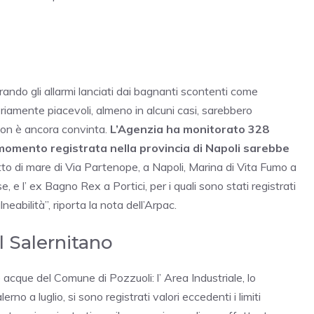
ando gli allarmi lanciati dai bagnanti scontenti come
priamente piacevoli, almeno in alcuni casi, sarebbero
 non è ancora convinta.
L’Agenzia ha monitorato 328
o momento registrata nella provincia di Napoli sarebbe
 tratto di mare di Via Partenope, a Napoli, Marina di Vita Fumo a
e l’ ex Bagno Rex a Portici, per i quali sono stati registrati
lneabilità”, riporta la nota dell’Arpac.
l Salernitano
 acque del Comune di Pozzuoli: l’ Area Industriale, lo
rno a luglio, si sono registrati valori eccedenti i limiti