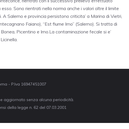
ecorice, rientrati con il successivo prelievo effettuato
esso. Sono rientrati nella norma anche i valori oltre il limite
 A Salerno e provincia persistono criticita’ a Marina di Vietri,
tecagnano Faiano), “Est fiume Irno” (Salerno). Si tratta di
i Bonea, Picentino e Irno.La contaminazione fecale si e’
Licinella.
 Roma - P.Iva 16947451007
ne aggiornato senza alcuna periodicità.
nsi della legge n. 62 del 07.03.2001