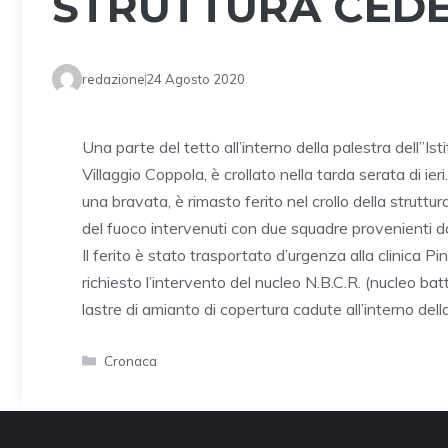
STRUTTURA CEDE
redazione
24 Agosto 2020
Una parte del tetto all’interno della palestra dell”Is
Villaggio Coppola, è crollato nella tarda serata di i
una bravata, è rimasto ferito nel crollo della struttura
del fuoco intervenuti con due squadre provenienti 
Il ferito è stato trasportato d’urgenza alla clinica Pi
richiesto l’intervento del nucleo N.B.C.R. (nucleo bat
lastre di amianto di copertura cadute all’interno dell
Categorie
Cronaca