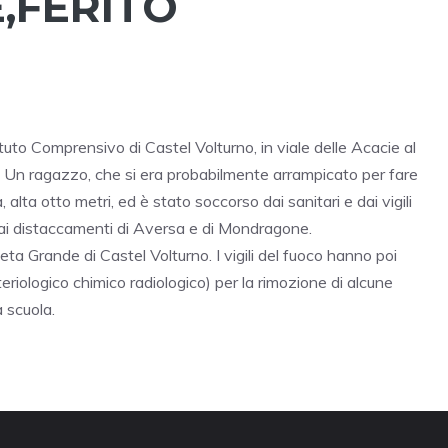
,FERITO
tituto Comprensivo di Castel Volturno, in viale delle Acacie al
eri. Un ragazzo, che si era probabilmente arrampicato per fare
, alta otto metri, ed è stato soccorso dai sanitari e dai vigili
dai distaccamenti di Aversa e di Mondragone.
neta Grande di Castel Volturno. I vigili del fuoco hanno poi
teriologico chimico radiologico) per la rimozione di alcune
a scuola.