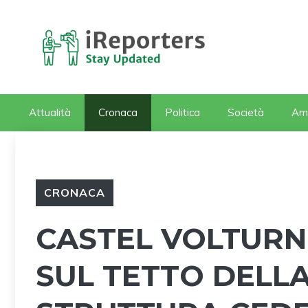
Vai
al
contenuto
Attualità
Cronaca
Politica
Società
Am
CRONACA
CASTEL VOLTURN
SUL TETTO DELLA