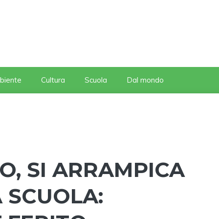
biente
Cultura
Scuola
Dal mondo
O, SI ARRAMPICA
 SCUOLA: