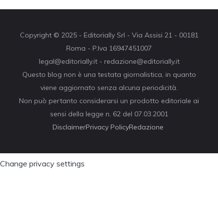
Copyright © 2025 - Editorially Srl - Via Assisi 21 - 00181
Roma - P.Iva 16947451007
legal@editorially.it - redazione@editorially.it
Questo blog non è una testata giornalistica, in quanto
viene aggiornato senza alcuna periodicità.
Non può pertanto considerarsi un prodotto editoriale ai
sensi della legge n. 62 del 07.03.2001
Disclaimer
Privacy Policy
Redazione
Change privacy settings