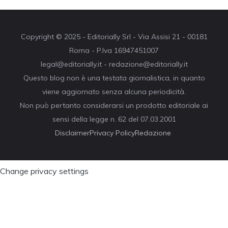
Copyright © 2025 - Editorially Srl - Via Assisi 21 - 00181
Roma - P.Iva 16947451007
legal@editorially.it - redazione@editorially.it
Questo blog non è una testata giornalistica, in quanto
viene aggiornato senza alcuna periodicità.
Non può pertanto considerarsi un prodotto editoriale ai
sensi della legge n. 62 del 07.03.2001
Disclaimer
Privacy Policy
Redazione
Change privacy settings