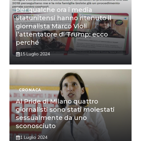
Per qualche ora i media
statunitensi hanno ritenuto il
giornalista Marco Violi
l’attentatore di Trump: ecco
perché
15 Luglio 2024
CRONACA
Al Pride di Milano quattro
giornalisti sono stati molestati
sessualmente da uno
sconosciuto
1 Luglio 2024