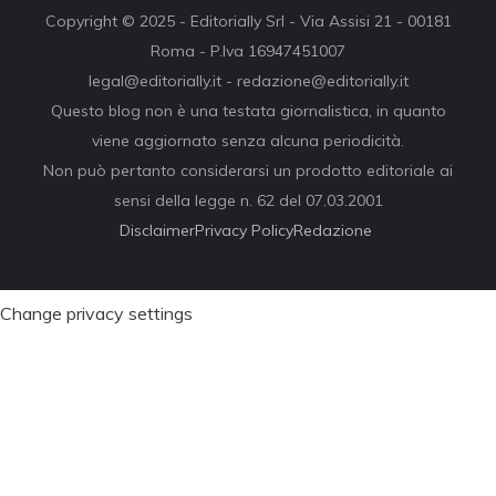
Copyright © 2025 - Editorially Srl - Via Assisi 21 - 00181
Roma - P.Iva 16947451007
legal@editorially.it - redazione@editorially.it
Questo blog non è una testata giornalistica, in quanto
viene aggiornato senza alcuna periodicità.
Non può pertanto considerarsi un prodotto editoriale ai
sensi della legge n. 62 del 07.03.2001
Disclaimer
Privacy Policy
Redazione
Change privacy settings