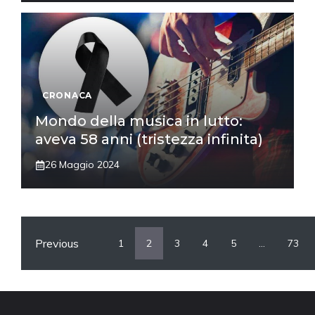
CRONACA
Mondo della musica in lutto:
aveva 58 anni (tristezza infinita)
26 Maggio 2024
Previous
1
2
3
4
5
…
73