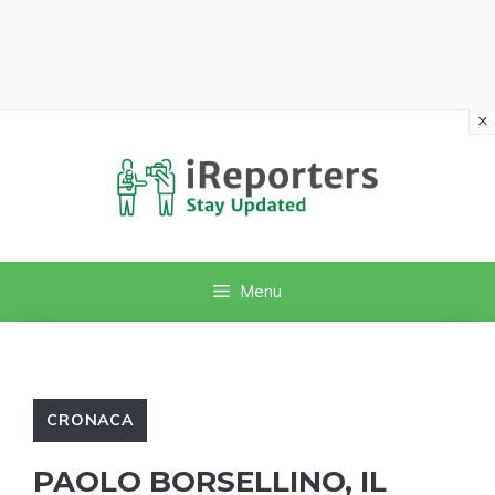
×
Vai
al
contenuto
Menu
CRONACA
PAOLO BORSELLINO, IL