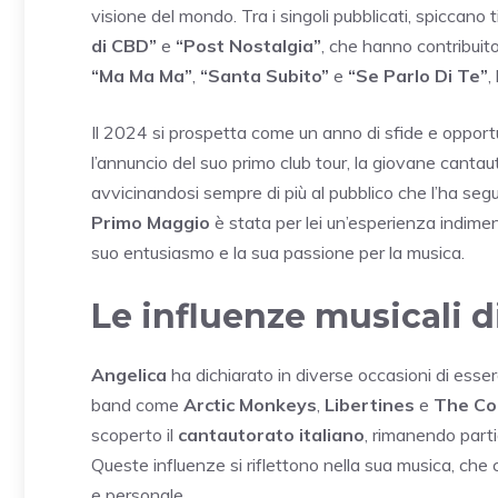
visione del mondo. Tra i singoli pubblicati, spiccano 
di CBD”
e
“Post Nostalgia”
, che hanno contribuito
“Ma Ma Ma”
,
“Santa Subito”
e
“Se Parlo Di Te”
,
Il 2024 si prospetta come un anno di sfide e opport
l’annuncio del suo primo club tour, la giovane cantautr
avvicinandosi sempre di più al pubblico che l’ha segui
Primo Maggio
è stata per lei un’esperienza indimen
suo entusiasmo e la sua passione per la musica.
Le influenze musicali d
Angelica
ha dichiarato in diverse occasioni di esser
band come
Arctic Monkeys
,
Libertines
e
The Co
scoperto il
cantautorato italiano
, rimanendo part
Queste influenze si riflettono nella sua musica, che
e personale.