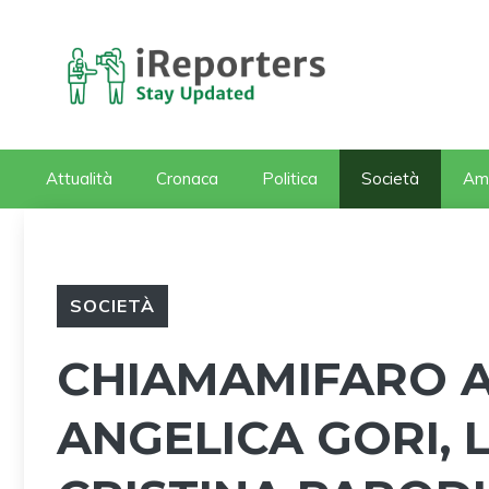
Vai
al
contenuto
Attualità
Cronaca
Politica
Società
Am
SOCIETÀ
CHIAMAMIFARO AD
ANGELICA GORI, L