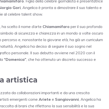
hiamamifaro
. Figlia della celebre giornalista e presentatrice
iorgio Gori
, Angelica è pronta a dimostrare il suo talento e
ie al celebre talent show.
, ha scelto il nome d’arte
Chiamamifaro
per il suo profondo
un simbolo di sicurezza e chiarezza in un mondo a volte oscuro
uo percorso e, nonostante la giovane età, ha già un curriculum
aturità, Angelica ha deciso di seguire il suo sogno nel
rafico personale. Il suo debutto avviene nel 2020 con il
 da
“Domenica”
, che ha ottenuto un discreto successo e
a artistica
izzata da collaborazioni importanti e da una crescita
 artisti emergenti come
Ariete
e
Sangiovanni
, Angelica ha
 raccolta di brani che riflettono la sua sensibilità e la sua