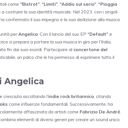
titoli come
“Bistrot”
,
“Limiti”
,
“Addio sul serio”
,
“Pioggia
 a costruire la sua identità musicale. Nel 2023, con i singoli
 ha confermato il suo impegno e la sua dedizione alla musica.
unità per
Angelica
. Con il lancio del suo EP
“Default”
e
ice si prepara a portare la sua musica in giro per l’Italia,
ta fin dai suoi esordi. Partecipare al
concertone del
ticabile, un palco che le ha permesso di esprimere tutto il
i Angelica
e cresciuta ascoltando l’
indie rock britannico
, citando
oks
come influenze fondamentali. Successivamente, ha
icolarmente affascinata da artisti come
Fabrizio De André
.
 combina elementi di diversi generi per creare un sound unico