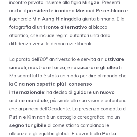
incontro privato insieme alla figlia
Mingze
. Presenti
anche il
presidente iraniano Masoud Pezeshkian
e
il generale
Min Aung Hlaing
della giunta birmana. È la
fotografia di un
fronte alternativo
al blocco
atlantico, che include regimi autoritari uniti dalla
diffidenza verso le democrazie liberali.
La parata dell’80° anniversario è servita a
riattivare
simboli
,
mostrare forza
, e
rassicurare gli alleati
.
Ma soprattutto è stato un modo per dire al mondo che
la
Cina non aspetta più il consenso
internazionale
: ha deciso di
guidare un nuovo
ordine mondiale
, più simile alla sua visione autoritaria
che ai principi dell’Occidente. La presenza compatta di
Putin e Kim
non è un dettaglio coreografico, ma un
segno tangibile
di come stiano cambiando le
alleanze e gli equilibri globali. E davanti alla
Porta