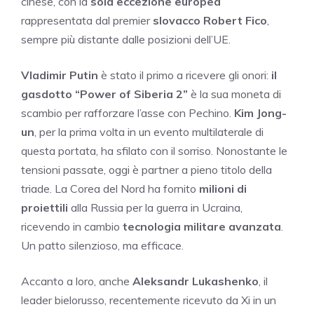
cinese, con la
sola eccezione europea
rappresentata dal premier
slovacco Robert Fico
,
sempre più distante dalle posizioni dell’UE.
Vladimir Putin
è stato il primo a ricevere gli onori:
il
gasdotto “Power of Siberia 2”
è la sua moneta di
scambio per rafforzare l’asse con Pechino.
Kim Jong-
un
, per la prima volta in un evento multilaterale di
questa portata, ha sfilato con il sorriso. Nonostante le
tensioni passate, oggi è partner a pieno titolo della
triade. La Corea del Nord ha fornito
milioni di
proiettili
alla Russia per la guerra in Ucraina,
ricevendo in cambio
tecnologia militare avanzata
.
Un patto silenzioso, ma efficace.
Accanto a loro, anche
Aleksandr Lukashenko
, il
leader bielorusso, recentemente ricevuto da Xi in un