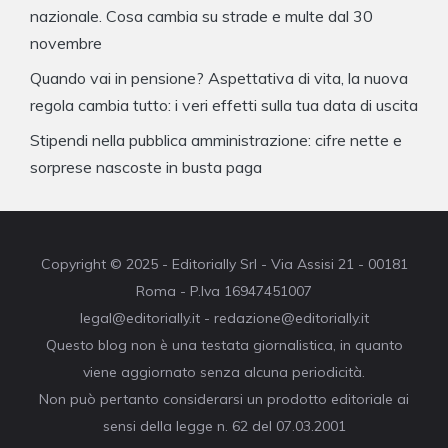
nazionale. Cosa cambia su strade e multe dal 30
novembre
Quando vai in pensione? Aspettativa di vita, la nuova
regola cambia tutto: i veri effetti sulla tua data di uscita
Stipendi nella pubblica amministrazione: cifre nette e
sorprese nascoste in busta paga
Copyright © 2025 - Editorially Srl - Via Assisi 21 - 00181
Roma - P.Iva 16947451007
legal@editorially.it - redazione@editorially.it
Questo blog non è una testata giornalistica, in quanto
viene aggiornato senza alcuna periodicità.
Non può pertanto considerarsi un prodotto editoriale ai
sensi della legge n. 62 del 07.03.2001