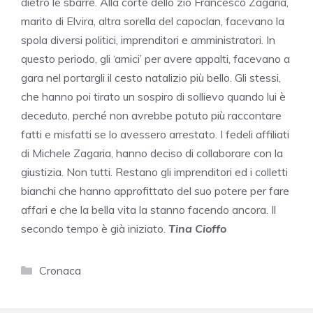
dietro le sbarre. Alla corte dello zio Francesco Zagaria,
marito di Elvira, altra sorella del capoclan, facevano la
spola diversi politici, imprenditori e amministratori. In
questo periodo, gli ‘amici’ per avere appalti, facevano a
gara nel portargli il cesto natalizio più bello. Gli stessi,
che hanno poi tirato un sospiro di sollievo quando lui è
deceduto, perché non avrebbe potuto più raccontare
fatti e misfatti se lo avessero arrestato. I fedeli affiliati
di Michele Zagaria, hanno deciso di collaborare con la
giustizia. Non tutti. Restano gli imprenditori ed i colletti
bianchi che hanno approfittato del suo potere per fare
affari e che la bella vita la stanno facendo ancora. Il
secondo tempo è già iniziato.
Tina Cioffo
Categorie
Cronaca