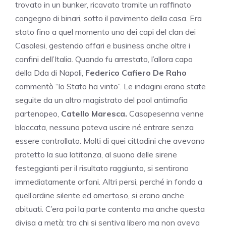
trovato in un bunker, ricavato tramite un raffinato
congegno di binari, sotto il pavimento della casa. Era
stato fino a quel momento uno dei capi del clan dei
Casalesi, gestendo affari e business anche oltre i
confini dell’Italia. Quando fu arrestato, l’allora capo
della Dda di Napoli,
Federico Cafiero De Raho
commentò “lo Stato ha vinto”. Le indagini erano state
seguite da un altro magistrato del pool antimafia
partenopeo,
Catello Maresca.
Casapesenna venne
bloccata, nessuno poteva uscire né entrare senza
essere controllato. Molti di quei cittadini che avevano
protetto la sua latitanza, al suono delle sirene
festeggianti per il risultato raggiunto, si sentirono
immediatamente orfani. Altri persi, perché in fondo a
quell’ordine silente ed omertoso, si erano anche
abituati. C’era poi la parte contenta ma anche questa
divisa a metà: tra chi si sentiva libero ma non aveva