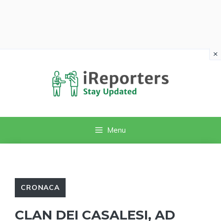
×
Vai
al
contenuto
Menu
CRONACA
CLAN DEI CASALESI, AD