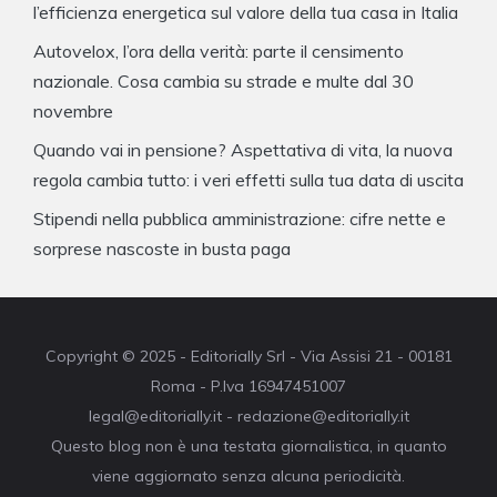
l’efficienza energetica sul valore della tua casa in Italia
Autovelox, l’ora della verità: parte il censimento
nazionale. Cosa cambia su strade e multe dal 30
novembre
Quando vai in pensione? Aspettativa di vita, la nuova
regola cambia tutto: i veri effetti sulla tua data di uscita
Stipendi nella pubblica amministrazione: cifre nette e
sorprese nascoste in busta paga
Copyright © 2025 - Editorially Srl - Via Assisi 21 - 00181
Roma - P.Iva 16947451007
legal@editorially.it - redazione@editorially.it
Questo blog non è una testata giornalistica, in quanto
viene aggiornato senza alcuna periodicità.