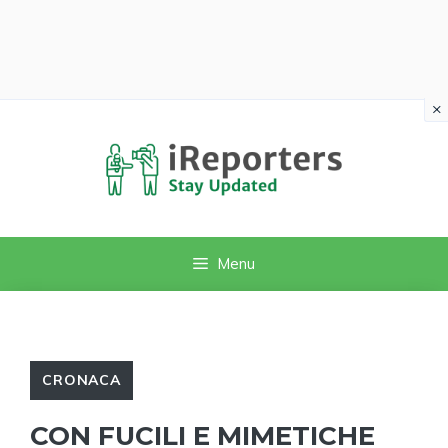
×
Vai
al
contenuto
Menu
CRONACA
CON FUCILI E MIMETICHE