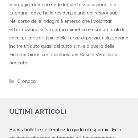
Viareggio, dove ha sede legale l’associazione, e a
Legnano, dove ha la residenza uno dei responsabili.
Nel corso delle indagini è emerso che i volontari
effettuavano su strada, in mimetica e usando fucili da
caccia, i controlli tipici delle forze di polizia; utilizzavano
inoltre un’auto quasi del tutto simile a quella delle
Fiamme Gialle, con il simbolo dei Baschi Verdi sulla
fiancata.
Categorie
Cronaca
ULTIMI ARTICOLI
Bonus bollette settembre: la guida al risparmio. Ecco
chi riceve gli sconti automatici e il funzionamento