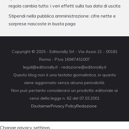
regola cambia tutto: i veri effetti sulla tua data di uscita
Stipendi nella pubblica amministrazione: cifre nette e
sorprese nascoste in busta paga
Copyright © 2025 - Editorially Srl - Via Assisi 21 - 00181
Roma - P.Iva 16947451007
legal@editorially.it - redazione@editorially.it
Questo blog non è una testata giornalistica, in quanto
viene aggiornato senza alcuna periodicità.
Non può pertanto considerarsi un prodotto editoriale ai
sensi della legge n. 62 del 07.03.2001
Disclaimer
Privacy Policy
Redazione
Change privacy settings