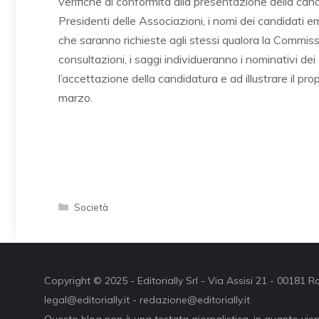
verifiche di conformità alla presentazione della ca
Presidenti delle Associazioni, i nomi dei candidati em
che saranno richieste agli stessi qualora la Commiss
consultazioni, i saggi individueranno i nominativi de
l’accettazione della candidatura e ad illustrare il p
marzo.
Categorie
Società
Copyright © 2025 - Editorially Srl - Via Assisi 21 - 00181
legal@editorially.it - redazione@editorially.it
Questo blog non è una testata giornalistica, in quanto vie