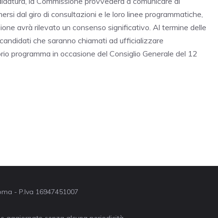
ndidatura, la Commissione provvederà a comunicare ai
ersi dal giro di consultazioni e le loro linee programmatiche,
ione avrà rilevato un consenso significativo. Al termine delle
i candidati che saranno chiamati ad ufficializzare
roprio programma in occasione del Consiglio Generale del 12
 Roma - P.Iva 16947451007
ne aggiornato senza alcuna periodicità.