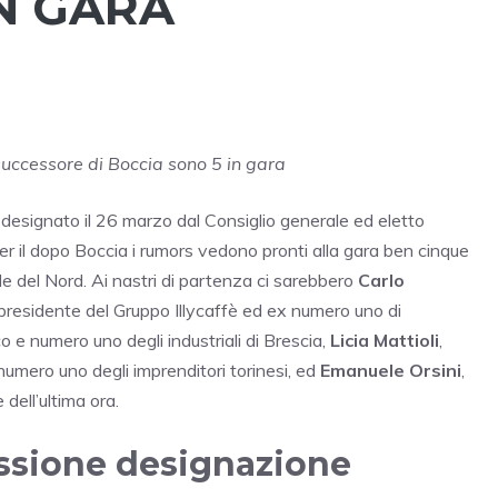
N GARA
 successore di Boccia sono 5 in gara
 designato il 26 marzo dal Consiglio generale ed eletto
er il dopo Boccia i rumors vedono pronti alla gara ben cinque
le del Nord. Ai nastri di partenza ci sarebbero
Carlo
presidente del Gruppo Illycaffè ed ex numero uno di
co e numero uno degli industriali di Brescia,
Licia Mattioli
,
umero uno degli imprenditori torinesi, ed
Emanuele Orsini
,
dell’ultima ora.
issione designazione