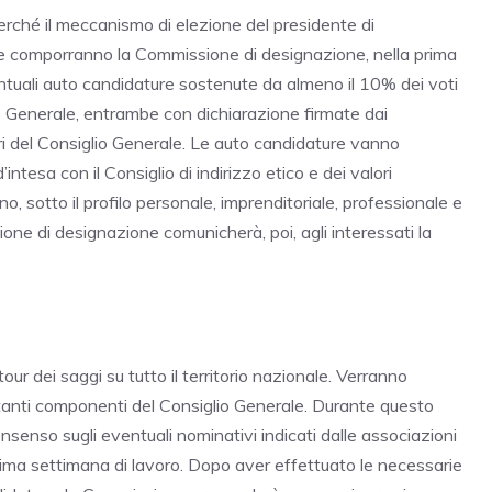
rché il meccanismo di elezione del presidente di
 che comporranno la Commissione di designazione, nella prima
ntuali auto candidature sostenute da almeno il 10% dei voti
 Generale, entrambe con dichiarazione firmate dai
ri del Consiglio Generale. Le auto candidature vanno
tesa con il Consiglio di indirizzo etico e dei valori
nno, sotto il profilo personale, imprenditoriale, professionale e
ne di designazione comunicherà, poi, agli interessati la
our dei saggi su tutto il territorio nazionale. Verranno
portanti componenti del Consiglio Generale. Durante questo
nsenso sugli eventuali nominativi indicati dalle associazioni
rima settimana di lavoro. Dopo aver effettuato le necessarie