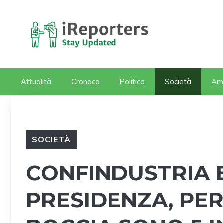
Vai
al
contenuto
Attualità
Cronaca
Politica
Società
Am
SOCIETÀ
CONFINDUSTRIA E
PRESIDENZA, PER