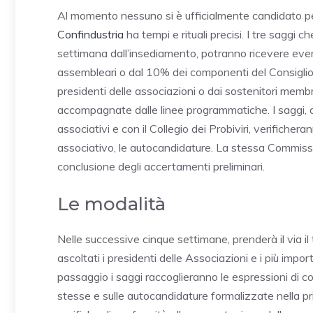
Al momento nessuno si è ufficialmente candidato pe
Confindustria
ha tempi e rituali precisi. I tre saggi
settimana dall’insediamento, potranno ricevere eve
assembleari o dal 10% dei componenti del Consiglio
presidenti delle associazioni o dai sostenitori memb
accompagnate dalle linee programmatiche. I saggi, d’in
associativi e con il Collegio dei Probiviri, verifichera
associativo, le autocandidature. La stessa Commissio
conclusione degli accertamenti preliminari.
Le modalità
Nelle successive cinque settimane, prenderà il via il t
ascoltati i presidenti delle Associazioni e i più im
passaggio i saggi raccoglieranno le espressioni di co
stesse e sulle autocandidature formalizzate nella p