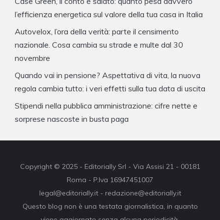
Case Green, il conto è salato: quanto pesa davvero
l’efficienza energetica sul valore della tua casa in Italia
Autovelox, l’ora della verità: parte il censimento
nazionale. Cosa cambia su strade e multe dal 30
novembre
Quando vai in pensione? Aspettativa di vita, la nuova
regola cambia tutto: i veri effetti sulla tua data di uscita
Stipendi nella pubblica amministrazione: cifre nette e
sorprese nascoste in busta paga
Copyright © 2025 - Editorially Srl - Via Assisi 21 - 00181
Roma - P.Iva 16947451007
legal@editorially.it - redazione@editorially.it
Questo blog non è una testata giornalistica, in quanto
viene aggiornato senza alcuna periodicità.