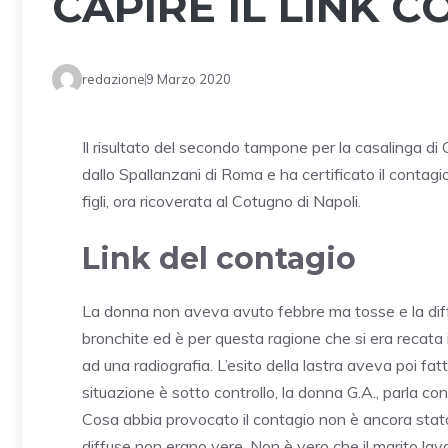
CAPIRE IL LINK 
redazione
9 Marzo 2020
Il risultato del secondo tampone per la casalinga di C
dallo Spallanzani di Roma e ha certificato il contag
figli, ora ricoverata al Cotugno di Napoli.
Link del contagio
La donna non aveva avuto febbre ma tosse e la diff
bronchite ed è per questa ragione che si era recata
ad una radiografia. L’esito della lastra aveva poi fat
situazione è sotto controllo, la donna G.A., parla con
Cosa abbia provocato il contagio non è ancora stat
diffuse non erano vere. Non è vero che il marito lav