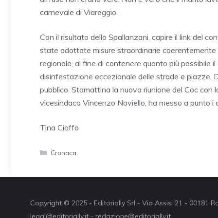
carnevale di Viareggio.
Con il risultato dello Spallanzani, capire il link del
state adottate misure straordinarie coerentemente c
regionale, al fine di contenere quanto più possibile il
disinfestazione eccezionale delle strade e piazze. D
pubblico. Stamattina la nuova riunione del Coc con 
vicesindaco Vincenzo Noviello, ha messo a punto i d
Tina Cioffo
Categorie
Cronaca
Copyright © 2025 - Editorially Srl - Via Assisi 21 - 00181
legal@editorially.it - redazione@editorially.it