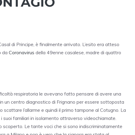
CONTAGIO
asal di Principe, è finalmente arrivato. L’esito era atteso
io da
Coronavirus
della 49enne casalese, madre di quattro
icoltà respiratoria le avevano fatto pensare di avere una
 in un centro diagnostico di Frignano per essere sottoposta
to scattare l’allarme e quindi il primo tampone al Cotugno. La
 i suoi familiari in isolamento attraverso videochiamate.
o scoperto. Le tante voci che si sono indiscriminatamente
ora a Milano e non è vero che la signora era stata al