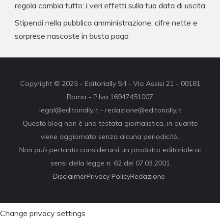
regola cambia tutto: i veri effetti sulla tua data di uscita
Stipendi nella pubblica amministrazione: cifre nette e
sorprese nascoste in busta paga
Copyright © 2025 - Editorially Srl - Via Assisi 21 - 00181
Roma - P.Iva 16947451007
legal@editorially.it - redazione@editorially.it
Questo blog non è una testata giornalistica, in quanto
viene aggiornato senza alcuna periodicità.
Non può pertanto considerarsi un prodotto editoriale ai
sensi della legge n. 62 del 07.03.2001
Disclaimer
Privacy Policy
Redazione
Change privacy settings