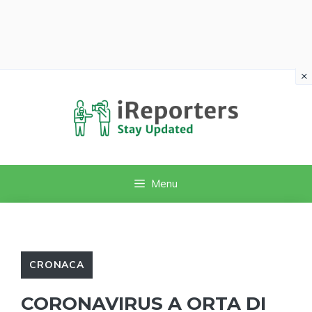
×
Vai
al
contenuto
Menu
CRONACA
CORONAVIRUS A ORTA DI