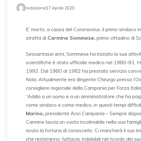
redazione
17 Aprile 2020
E’ morto, a causa del Coronavirus, il primo sindac
stratta di
Carmine Sommese,
primo cittadino di 
Sessantasei anni, Sommese ha iniziato la sua attività
scientifiche è stato ufficiale medico nel 1980-81. H
1992. Dal 1980 al 1982 ha prestato servizio conven
Nola. Attualmente era dirigente Chirurgo presso l’Os
consigliere regionale della Campania per Forza Italia
“Addio a un uomo e a un amministratore che ha paga
come sindaco e come medico, in questi tempi difficil
Marino,
presidente Anci Campania – Sempre disponib
Carmine lascia un vuoto incolmabile nella sua famigli
avuto la fortuna di conoscerlo. Ci mancherà il suo i
che resteranno, tuttavia, indelebili nel ricordo dei suo