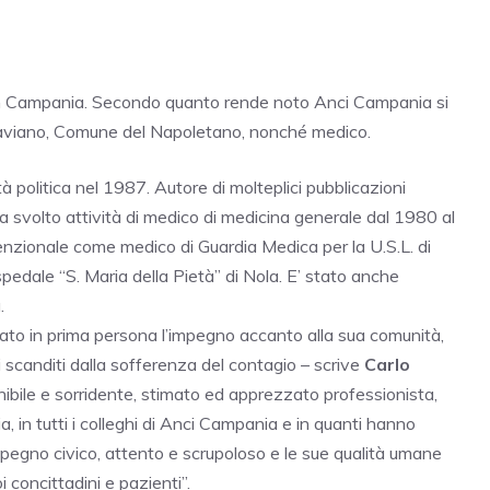
o in Campania. Secondo quanto rende noto Anci Campania si
Saviano, Comune del Napoletano, nonché medico.
 politica nel 1987. Autore di molteplici pubblicazioni
a svolto attività di medico di medicina generale dal 1980 al
zionale come medico di Guardia Medica per la U.S.L. di
pedale “S. Maria della Pietà” di Nola. E’ stato anche
.
to in prima persona l’impegno accanto alla sua comunità,
i scanditi dalla sofferenza del contagio – scrive
Carlo
ile e sorridente, stimato ed apprezzato professionista,
a, in tutti i colleghi di Anci Campania e in quanti hanno
mpegno civico, attento e scrupoloso e le sue qualità umane
i concittadini e pazienti”.