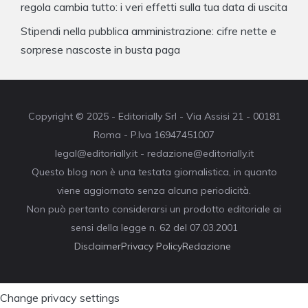
regola cambia tutto: i veri effetti sulla tua data di uscita
Stipendi nella pubblica amministrazione: cifre nette e
sorprese nascoste in busta paga
Copyright © 2025 - Editorially Srl - Via Assisi 21 - 00181
Roma - P.Iva 16947451007
legal@editorially.it - redazione@editorially.it
Questo blog non è una testata giornalistica, in quanto
viene aggiornato senza alcuna periodicità.
Non può pertanto considerarsi un prodotto editoriale ai
sensi della legge n. 62 del 07.03.2001
Disclaimer
Privacy Policy
Redazione
Change privacy settings