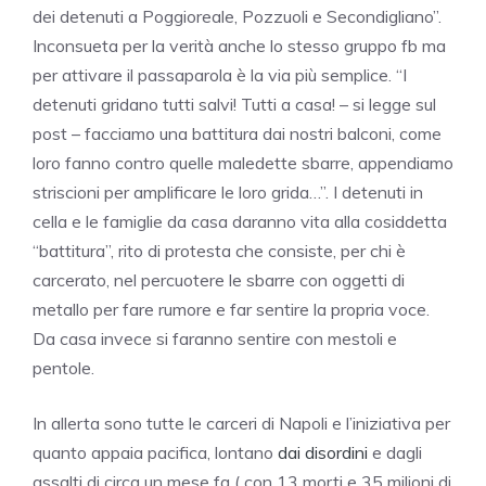
dei detenuti a Poggioreale, Pozzuoli e Secondigliano”.
Inconsueta per la verità anche lo stesso gruppo fb ma
per attivare il passaparola è la via più semplice. “I
detenuti gridano tutti salvi! Tutti a casa! – si legge sul
post – facciamo una battitura dai nostri balconi, come
loro fanno contro quelle maledette sbarre, appendiamo
striscioni per amplificare le loro grida…”. I detenuti in
cella e le famiglie da casa daranno vita alla cosiddetta
“battitura”, rito di protesta che consiste, per chi è
carcerato, nel percuotere le sbarre con oggetti di
metallo per fare rumore e far sentire la propria voce.
Da casa invece si faranno sentire con mestoli e
pentole.
In allerta sono tutte le carceri di Napoli e l’iniziativa per
quanto appaia pacifica, lontano
dai disordini
e dagli
assalti di circa un mese fa ( con 13 morti e 35 milioni di