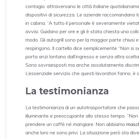
contagio: attraversano le città italiane quotidiana
dispositivi di sicurezza. Le aziende raccomandano lo
in cabina. “A tutto il personale è severamente vietato
avvisi. Guidano per ore e gli è stata chiesta una co
modo. Gli autogrill sono per la maggior parte chiusi e q
respingono. Il cartello dice semplicemente “Non si ser
porta anzi lontano dall’ingresso e senza altra scelt
Sono sovraesposti ma anche assolutamente discrimina
L’essenziale servizio che questi lavoratori fanno, è 
La testimonianza
La testimonianza di un autotrasportatore che passa s
illuminante e preoccupante allo stesso tempo. “Non 
prendere un caffè né mangiare. Non abbiamo
masch
anche loro ne sono privi. La situazione però sta div