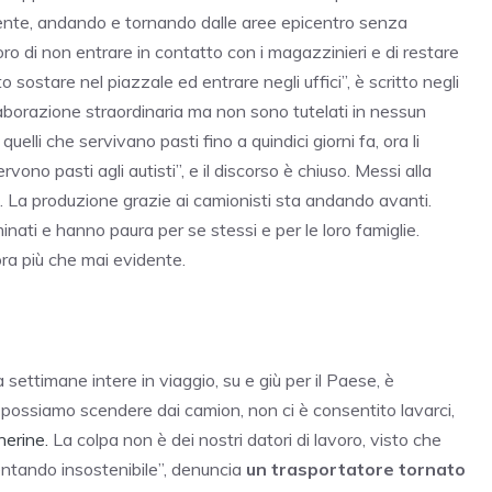
mente, andando e tornando dalle aree epicentro senza
ro di non entrare in contatto con i magazzinieri e di restare
 sostare nel piazzale ed entrare negli uffici”, è scritto negli
llaborazione straordinaria ma non sono tutelati in nessun
uelli che servivano pasti fino a quindici giorni fa, ora li
vono pasti agli autisti”, e il discorso è chiuso. Messi alla
a. La produzione grazie ai camionisti sta andando avanti.
ti e hanno paura per se stessi e per le loro famiglie.
ora più che mai evidente.
ettimane intere in viaggio, su e giù per il Paese, è
possiamo scendere dai camion, non ci è consentito lavarci,
erine.
La colpa non è dei nostri datori di lavoro, visto che
entando insostenibile”, denuncia
un trasportatore tornato