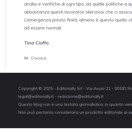
analisi e verifiche di ogni tipo, da quelle politiche 
abbastanza questi lavoratori silenziosi che ci assic
L’emergenza presto finirà, almeno è questo quello 
ad essere normali.
Tina Cioffo
Categorie
Cronaca
Copyright © 2025 - Editorially Srl - Via Assisi 21 - 00181
legal@editorially.it - redazione@editorially.it
Questo blog non è una testata giornalistica, in quanto vie
Non può pertanto considerarsi un prodotto editoriale ai se