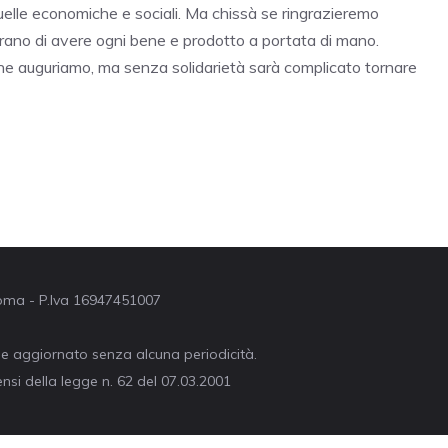
a quelle economiche e sociali. Ma chissà se ringrazieremo
urano di avere ogni bene e prodotto a portata di mano.
che auguriamo, ma senza solidarietà sarà complicato tornare
 Roma - P.Iva 16947451007
ne aggiornato senza alcuna periodicità.
nsi della legge n. 62 del 07.03.2001