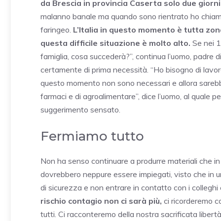
da Brescia in provincia Caserta solo due giorni
malanno banale ma quando sono rientrato ho chiamat
faringeo.
L’Italia in questo momento è tutta zona
questa difficile situazione è molto alto.
Se nei 14
famiglia, cosa succederà?”, continua l’uomo, padre di 
certamente di prima necessità. “Ho bisogno di lavora
questo momento non sono necessari e allora sarebb
farmaci e di agroalimentare”, dice l’uomo, al quale p
suggerimento sensato.
Fermiamo tutto
Non ha senso continuare a produrre materiali che 
dovrebbero neppure essere impiegati, visto che in u
di sicurezza e non entrare in contatto con i colleghi 
rischio contagio non ci sarà più,
ci ricorderemo co
tutti. Ci racconteremo della nostra sacrificata libe