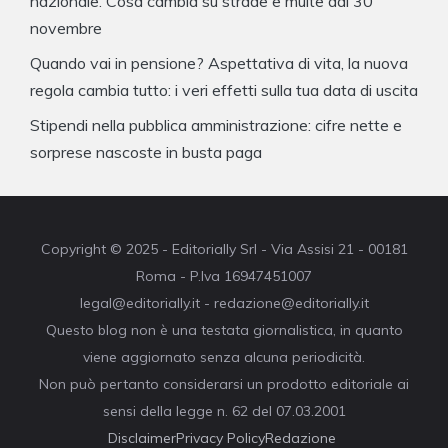
nazionale. Cosa cambia su strade e multe dal 30
novembre
Quando vai in pensione? Aspettativa di vita, la nuova
regola cambia tutto: i veri effetti sulla tua data di uscita
Stipendi nella pubblica amministrazione: cifre nette e
sorprese nascoste in busta paga
Copyright © 2025 - Editorially Srl - Via Assisi 21 - 00181
Roma - P.Iva 16947451007
legal@editorially.it - redazione@editorially.it
Questo blog non è una testata giornalistica, in quanto
viene aggiornato senza alcuna periodicità.
Non può pertanto considerarsi un prodotto editoriale ai
sensi della legge n. 62 del 07.03.2001
Disclaimer
Privacy Policy
Redazione