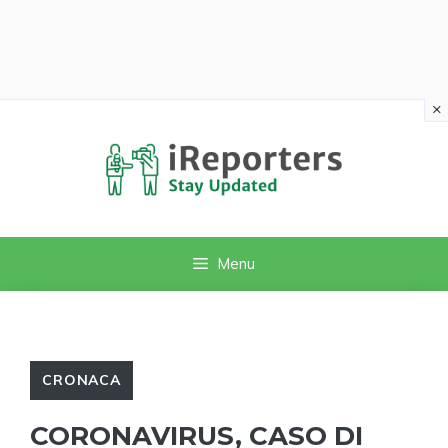
×
Vai
al
contenuto
Menu
CRONACA
CORONAVIRUS, CASO DI