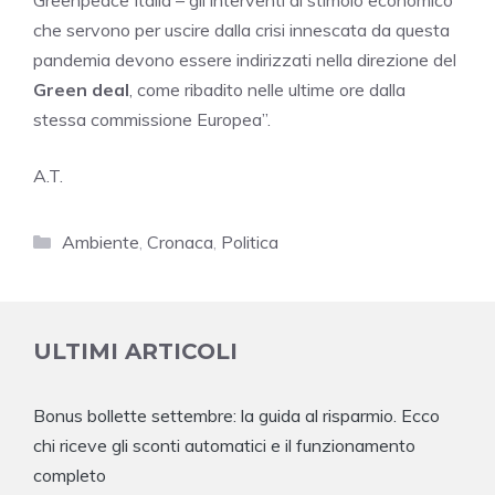
Greenpeace Italia – gli interventi di stimolo economico
che servono per uscire dalla crisi innescata da questa
pandemia devono essere indirizzati nella direzione del
Green deal
, come ribadito nelle ultime ore dalla
stessa commissione Europea”.
A.T.
Categorie
Ambiente
,
Cronaca
,
Politica
ULTIMI ARTICOLI
Bonus bollette settembre: la guida al risparmio. Ecco
chi riceve gli sconti automatici e il funzionamento
completo