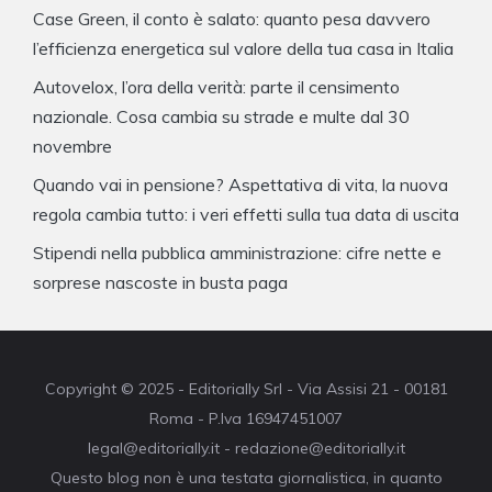
Case Green, il conto è salato: quanto pesa davvero
l’efficienza energetica sul valore della tua casa in Italia
Autovelox, l’ora della verità: parte il censimento
nazionale. Cosa cambia su strade e multe dal 30
novembre
Quando vai in pensione? Aspettativa di vita, la nuova
regola cambia tutto: i veri effetti sulla tua data di uscita
Stipendi nella pubblica amministrazione: cifre nette e
sorprese nascoste in busta paga
Copyright © 2025 - Editorially Srl - Via Assisi 21 - 00181
Roma - P.Iva 16947451007
legal@editorially.it - redazione@editorially.it
Questo blog non è una testata giornalistica, in quanto