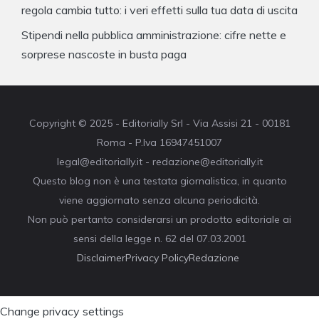
regola cambia tutto: i veri effetti sulla tua data di uscita
Stipendi nella pubblica amministrazione: cifre nette e
sorprese nascoste in busta paga
Copyright © 2025 - Editorially Srl - Via Assisi 21 - 00181
Roma - P.Iva 16947451007
legal@editorially.it - redazione@editorially.it
Questo blog non è una testata giornalistica, in quanto
viene aggiornato senza alcuna periodicità.
Non può pertanto considerarsi un prodotto editoriale ai
sensi della legge n. 62 del 07.03.2001
Disclaimer
Privacy Policy
Redazione
Change privacy settings