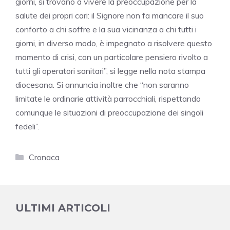
giorni, si trovano a vivere la preoccupazione per la
salute dei propri cari: il Signore non fa mancare il suo
conforto a chi soffre e la sua vicinanza a chi tutti i
giorni, in diverso modo, è impegnato a risolvere questo
momento di crisi, con un particolare pensiero rivolto a
tutti gli operatori sanitari”, si legge nella nota stampa
diocesana. Si annuncia inoltre che “non saranno
limitate le ordinarie attività parrocchiali, rispettando
comunque le situazioni di preoccupazione dei singoli
fedeli”.
Categorie
Cronaca
ULTIMI ARTICOLI