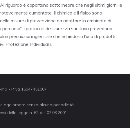
Al riguardo è opportuno sottolineare che negli ultimi giorni le
 notevolmente aumentate. Il chimico e il fisico sono
e delle misure di prevenzione da adottare in ambiente di
i percorso”. I protocolli di sicurezza sanitaria prevedono
colari precauzioni igieniche che richiedono l’uso di prodotti
ivi Protezione Individuali).
 Roma - P.Iva 16947451007
ne aggiornato senza alcuna periodicità.
nsi della legge n. 62 del 07.03.2001