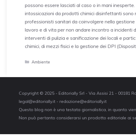
possono essere lasciati al caso o in mani inesperte. 
intossicazioni da prodotti chimici disinfettanti sono
professionisti sanitari da coinvolgere nella gestion
lavoro e di vita per non andare incontro a incidenti d
interventi di pulizia e sanificazione dei locali e parti
chimici, di mezzi fisici e la gestione dei DPI (Disposit
Categorie
Ambiente
Copyright © 2025 - Editorially Srl - Via Assisi 21 - 00181
legal@editorially.it - redazione@editorially.it
Questo blog non è una testata giornalistica, in quanto vie
Non può pertanto considerarsi un prodotto editoriale ai se