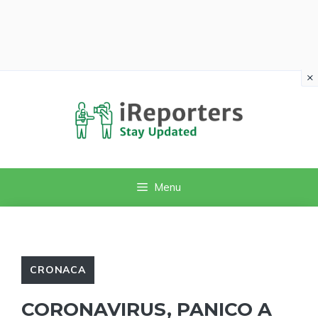
×
Vai
al
contenuto
Menu
CRONACA
CORONAVIRUS, PANICO A