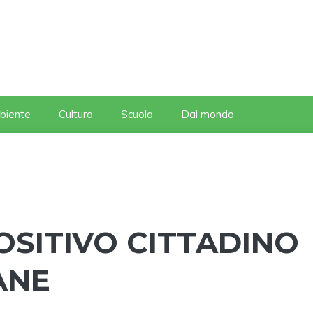
biente
Cultura
Scuola
Dal mondo
OSITIVO CITTADINO
ANE