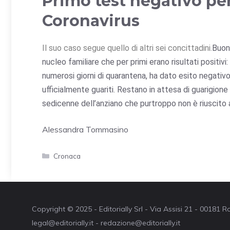
Primo test negativo per
Coronavirus
Il suo caso segue quello di altri sei concittadini.
Buone
nucleo familiare che per primi erano risultati positi
numerosi giorni di quarantena, ha dato esito negativ
ufficialmente guariti. Restano in attesa di guarigione
sedicenne dell’anziano che purtroppo non è riuscito a
Alessandra Tommasino
Categorie
Cronaca
Copyright © 2025 - Editorially Srl - Via Assisi 21 - 00181
legal@editorially.it - redazione@editorially.it