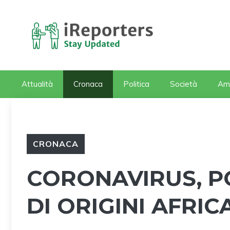
Vai
al
contenuto
Attualità
Cronaca
Politica
Società
Am
CRONACA
CORONAVIRUS, P
DI ORIGINI AFRIC