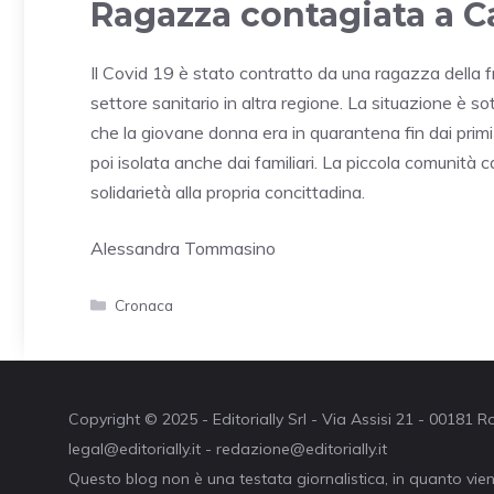
Ragazza contagiata a Ca
Il Covid 19 è stato contratto da una ragazza della f
settore sanitario in altra regione. La situazione è s
che la giovane donna era in quarantena fin dai primi 
poi isolata anche dai familiari. La piccola comunità 
solidarietà alla propria concittadina.
Alessandra Tommasino
Categorie
Cronaca
Copyright © 2025 - Editorially Srl - Via Assisi 21 - 00181
legal@editorially.it - redazione@editorially.it
Questo blog non è una testata giornalistica, in quanto vie