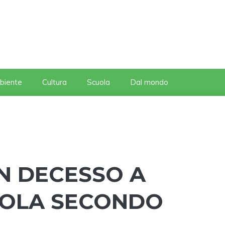
biente
Cultura
Scuola
Dal mondo
N DECESSO A
NOLA SECONDO