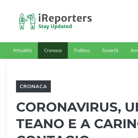
Vai
al
contenuto
Attualità
Cronaca
Politica
Società
Am
CRONACA
CORONAVIRUS, U
TEANO E A CARI