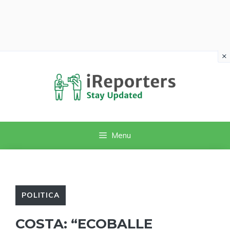
×
Vai
al
contenuto
Menu
POLITICA
COSTA: “ECOBALLE