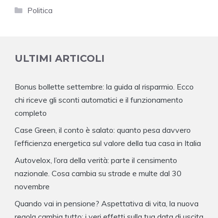
Categorie
Politica
ULTIMI ARTICOLI
Bonus bollette settembre: la guida al risparmio. Ecco
chi riceve gli sconti automatici e il funzionamento
completo
Case Green, il conto è salato: quanto pesa davvero
l’efficienza energetica sul valore della tua casa in Italia
Autovelox, l’ora della verità: parte il censimento
nazionale. Cosa cambia su strade e multe dal 30
novembre
Quando vai in pensione? Aspettativa di vita, la nuova
regola cambia tutto: i veri effetti sulla tua data di uscita