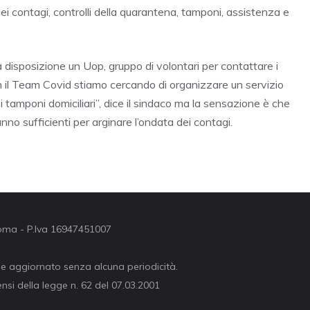
ei contagi, controlli della quarantena, tamponi, assistenza e
a disposizione un Uop, gruppo di volontari per contattare i
con il Team Covid stiamo cercando di organizzare un servizio
 i tamponi domiciliari”, dice il sindaco ma la sensazione è che
nno sufficienti per arginare l’ondata dei contagi.
 Roma - P.Iva 16947451007
ne aggiornato senza alcuna periodicità.
nsi della legge n. 62 del 07.03.2001