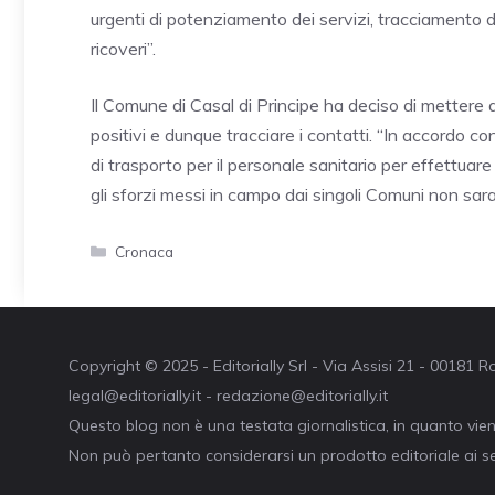
urgenti di potenziamento dei servizi, tracciamento d
ricoveri”.
Il Comune di Casal di Principe ha deciso di mettere 
positivi e dunque tracciare i contatti. “In accordo 
di trasporto per il personale sanitario per effettuare
gli sforzi messi in campo dai singoli Comuni non sara
Categorie
Cronaca
Copyright © 2025 - Editorially Srl - Via Assisi 21 - 00181
legal@editorially.it - redazione@editorially.it
Questo blog non è una testata giornalistica, in quanto vie
Non può pertanto considerarsi un prodotto editoriale ai se