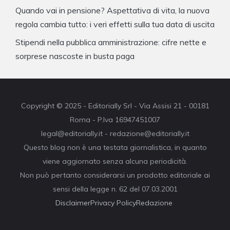
Quando vai in pensione? Aspettativa di vita, la nuova
regola cambia tutto: i veri effetti sulla tua data di uscita
Stipendi nella pubblica amministrazione: cifre nette e
sorprese nascoste in busta paga
Copyright © 2025 - Editorially Srl - Via Assisi 21 - 00181
Roma - P.Iva 16947451007
legal@editorially.it - redazione@editorially.it
Questo blog non è una testata giornalistica, in quanto
viene aggiornato senza alcuna periodicità.
Non può pertanto considerarsi un prodotto editoriale ai
sensi della legge n. 62 del 07.03.2001
Disclaimer
Privacy Policy
Redazione