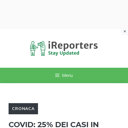
×
Vai
al
contenuto
Menu
CRONACA
COVID: 25% DEI CASI IN