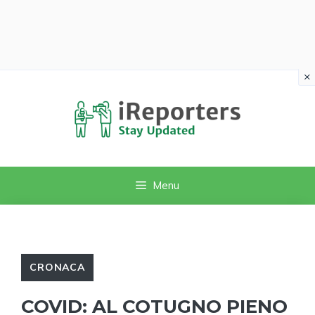
×
Vai
al
contenuto
Menu
CRONACA
COVID: AL COTUGNO PIENO