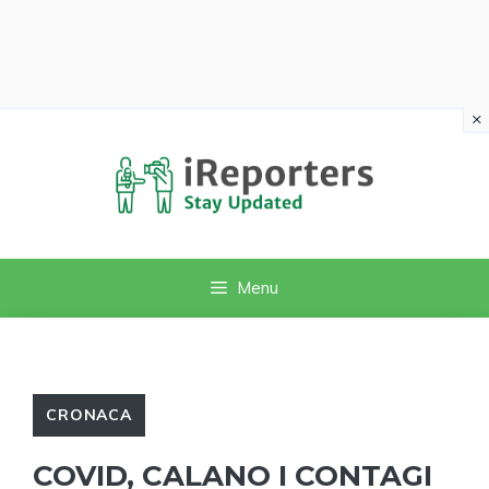
×
Vai
al
contenuto
Menu
CRONACA
COVID, CALANO I CONTAGI