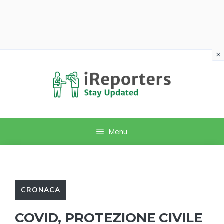
×
Vai
al
contenuto
Menu
CRONACA
COVID, PROTEZIONE CIVILE