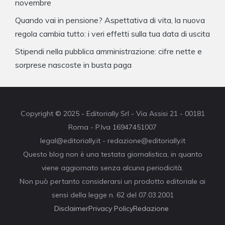
novembre
Quando vai in pensione? Aspettativa di vita, la nuova
regola cambia tutto: i veri effetti sulla tua data di uscita
Stipendi nella pubblica amministrazione: cifre nette e
sorprese nascoste in busta paga
Copyright © 2025 - Editorially Srl - Via Assisi 21 - 00181
Roma - P.Iva 16947451007
legal@editorially.it - redazione@editorially.it
Questo blog non è una testata giornalistica, in quanto
viene aggiornato senza alcuna periodicità.
Non può pertanto considerarsi un prodotto editoriale ai
sensi della legge n. 62 del 07.03.2001
Disclaimer
Privacy Policy
Redazione