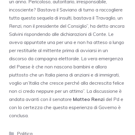
un anno. Pericoloso, autoritario, irresponsabile,
incosciente? Bastava il Saviano di turno a raccogliere
tutta questa sequela di insulti, bastava il Travaglio, un
Renzi, non il presidente del Consiglio”, ha detto ancora
Salvini rispondendo alle dichiarazioni di Conte. Le
aveva appuntate una per una e non ha atteso a lungo
per restituirle al mittente prima di avviarsi in un
discorso da campagna elettorale. La vera emergenza
del Paese è che non nascono bambini e allora
piuttosto che un Italia piena di anziani e di immigrati,
voglio un’Italia che cresce perché alla decrescita felice
non ci credo neppure per un attimo”. La discussione è
andata avanti con il senatore
Matteo Renzi
del Pd e
con la certezza che questa esperienza di Governo è
conclusa.
Categorie
Politica