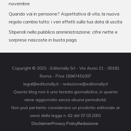
novembre
Quando vai in pensione? Aspettativa di vita, la nuova
regola cambia tutto: i veri effetti sulla tua data di uscita
Stipendi nella pubblica amministrazione: cifre nette e
sorprese nascoste in busta paga
Copyright © 2025 - Editorially Srl - Via Assisi 21 - 00181
Roma - P.Iva 16947451007
legal@editorially.it - redazione@editorially.it
Questo blog non è una testata giornalistica, in quanto
viene aggiornato senza alcuna periodicità.
Non può pertanto considerarsi un prodotto editoriale ai
sensi della legge n. 62 del 07.03.2001
Disclaimer
Privacy Policy
Redazione