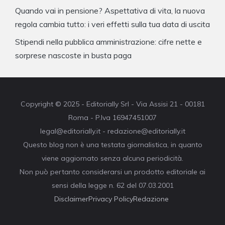
Quando vai in pensione? Aspettativa di vita, la nuova
regola cambia tutto: i veri effetti sulla tua data di uscita
Stipendi nella pubblica amministrazione: cifre nette e
sorprese nascoste in busta paga
Copyright © 2025 - Editorially Srl - Via Assisi 21 - 00181
Roma - P.Iva 16947451007
legal@editorially.it - redazione@editorially.it
Questo blog non è una testata giornalistica, in quanto
viene aggiornato senza alcuna periodicità.
Non può pertanto considerarsi un prodotto editoriale ai
sensi della legge n. 62 del 07.03.2001
Disclaimer
Privacy Policy
Redazione