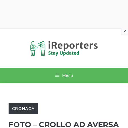
×
Vai
al
contenuto
Menu
CRONACA
FOTO – CROLLO AD AVERSA