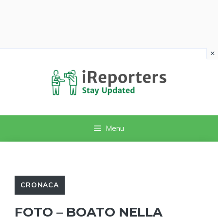
×
Vai
al
contenuto
Menu
CRONACA
FOTO – BOATO NELLA