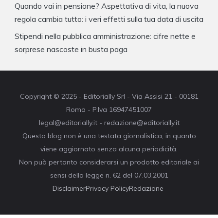
Quando vai in pensione? Aspettativa di vita, la nuova
regola cambia tutto: i veri effetti sulla tua data di uscita
Stipendi nella pubblica amministrazione: cifre nette e
sorprese nascoste in busta paga
Copyright © 2025 - Editorially Srl - Via Assisi 21 - 00181
Roma - P.Iva 16947451007
legal@editorially.it - redazione@editorially.it
Questo blog non è una testata giornalistica, in quanto
viene aggiornato senza alcuna periodicità.
Non può pertanto considerarsi un prodotto editoriale ai
sensi della legge n. 62 del 07.03.2001
Disclaimer
Privacy Policy
Redazione