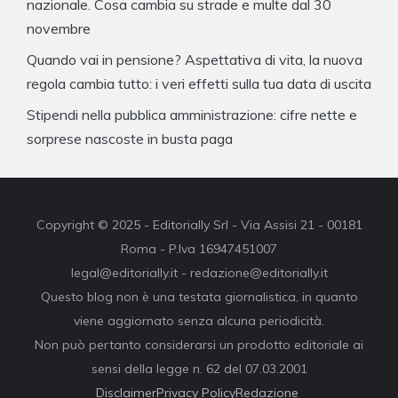
nazionale. Cosa cambia su strade e multe dal 30
novembre
Quando vai in pensione? Aspettativa di vita, la nuova
regola cambia tutto: i veri effetti sulla tua data di uscita
Stipendi nella pubblica amministrazione: cifre nette e
sorprese nascoste in busta paga
Copyright © 2025 - Editorially Srl - Via Assisi 21 - 00181
Roma - P.Iva 16947451007
legal@editorially.it - redazione@editorially.it
Questo blog non è una testata giornalistica, in quanto
viene aggiornato senza alcuna periodicità.
Non può pertanto considerarsi un prodotto editoriale ai
sensi della legge n. 62 del 07.03.2001
Disclaimer
Privacy Policy
Redazione