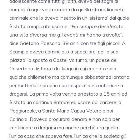
adolescente come tutti gli altri, aveva dei sogni di
normalità ogni volta infranti da quella straordinarietà
criminale che lo aveva inserito in un ‘sistema’ dal quale
è stato complicato uscirne. “
Ho sempre desiderato
una vita diversa ma gli eventi mi hanno travol
to”,
dice Gaetano Paesano, 39 anni con tre figli piccoli. A
Scampia aveva cominciato a spacciare, poi la sua
‘piazza’ la spostò a Castel Volturno, un paese del
Casertano distante dal luogo in cui era nato solo
qualche chilometro ma comunque abbastanza lontano
per mettersi in proprio con lo spaccio e continuare a
drogarsi. La prima volta venne arrestato a 15 anni ed
è stato un continuo entrare ed uscire dal carcere: a
Poggioreale, a Santa Maria Capua Vetere e poi
Carinola. Doveva procurarsi denaro e non solo per
continuare a drogarsi ma anche perché era quella
l’unica cosa che sapeva fare, l’unica che la società gli