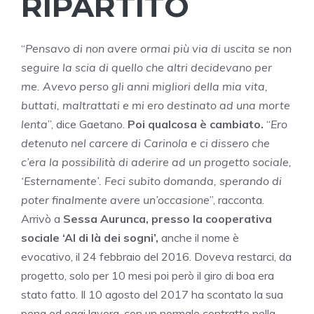
RIPARTITO
“
Pensavo di non avere ormai più via di uscita se non
seguire la scia di quello che altri decidevano per
me. Avevo perso gli anni migliori della mia vita,
buttati, maltrattati e mi ero destinato ad una morte
lenta
”, dice Gaetano.
Poi qualcosa è cambiato.
“
Ero
detenuto nel carcere di Carinola e ci dissero che
c’era la possibilità di aderire ad un progetto sociale,
‘Esternamente’. Feci subito domanda, sperando di
poter finalmente avere un’occasione
”, racconta.
Arrivò a
Sessa Aurunca, presso la cooperativa
sociale ‘Al di là dei sogni’,
anche il nome è
evocativo, il 24 febbraio del 2016. Doveva restarci, da
progetto, solo per 10 mesi poi però il giro di boa era
stato fatto. Il 10 agosto del 2017 ha scontato la sua
pena ed oggi lavora, con un normale contratto nella