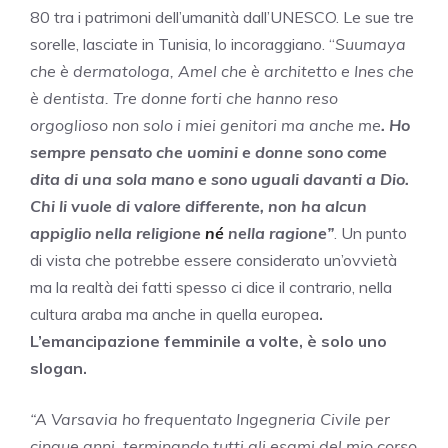
80 tra i patrimoni dell’umanità dall’UNESCO. Le sue tre
sorelle, lasciate in Tunisia, lo incoraggiano. “
Suumaya
che è dermatologa, Amel che è architetto e Ines che
è dentista. Tre donne forti che hanno reso
orgoglioso non solo i miei genitori ma anche me
. Ho
sempre pensato che uomini e donne sono come
dita di una sola mano e sono uguali davanti a Dio.
Chi li vuole di valore differente, non ha alcun
appiglio nella religione
né
nella ragione”
. Un punto
di vista che potrebbe essere considerato un’ovvietà
ma la realtà dei fatti spesso ci dice il contrario, nella
cultura araba ma anche in quella europea
.
L’emancipazione femminile a volte, è solo uno
slogan.
“A Varsavia ho frequentato Ingegneria Civile per
cinque anni, terminando tutti gli esami del mio corso