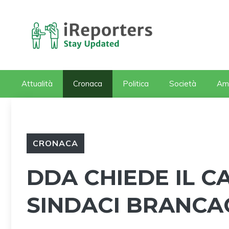
Vai
al
contenuto
Attualità
Cronaca
Politica
Società
Am
CRONACA
DDA CHIEDE IL C
SINDACI BRANCAC