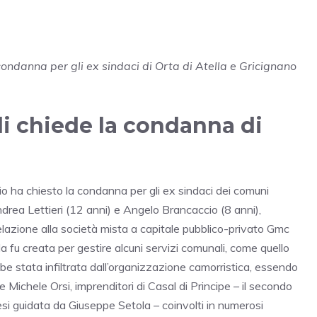
condanna per gli ex sindaci di Orta di Atella e Gricignano
li chiede la condanna di
io ha chiesto la condanna per gli ex sindaci dei comuni
ndrea Lettieri (12 anni) e Angelo Brancaccio (8 anni),
 relazione alla società mista a capitale pubblico-privato Gmc
la fu creata per gestire alcuni servizi comunali, come quello
rebbe stata infiltrata dall’organizzazione camorristica, essendo
 e Michele Orsi, imprenditori di Casal di Principe – il secondo
lesi guidata da Giuseppe Setola – coinvolti in numerosi