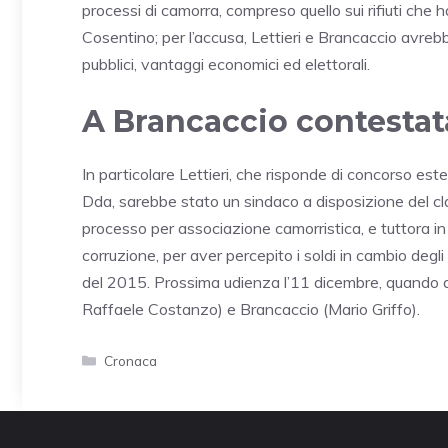
processi di camorra, compreso quello sui rifiuti che
Cosentino; per l’accusa, Lettieri e Brancaccio avrebb
pubblici, vantaggi economici ed elettorali.
A Brancaccio contestata
In particolare Lettieri, che risponde di concorso est
Dda, sarebbe stato un sindaco a disposizione del cla
processo per associazione camorristica, e tuttora in
corruzione, per aver percepito i soldi in cambio degl
del 2015. Prossima udienza l’11 dicembre, quando dis
Raffaele Costanzo) e Brancaccio (Mario Griffo).
Categorie
Cronaca