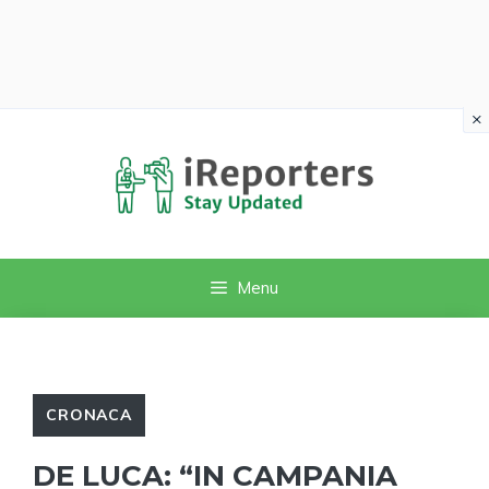
×
Vai
al
contenuto
Menu
CRONACA
DE LUCA: “IN CAMPANIA