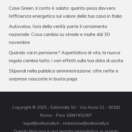
Case Green, il conto è salato: quanto pesa davvero
l’efficienza energetica sul valore della tua casa in Italia
Autovelox, l’ora della verità: parte il censimento
nazionale. Cosa cambia su strade e multe dal 30
novembre
Quando vai in pensione? Aspettativa di vita, la nuova
regola cambia tutto: i veri effetti sulla tua data di uscita
Stipendi nella pubblica amministrazione: cifre nette e
sorprese nascoste in busta paga
Copyright © 2025 - Editorially Srl - Via Assisi 21 - 00181
Roma - P.Iva 16947451007
legal@editorially.it - redazione@editorially.it
Questo blog non è una testata giornalistica, in quanto