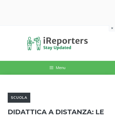
×
Vai
al
contenuto
Menu
SCUOLA
DIDATTICA A DISTANZA: LE