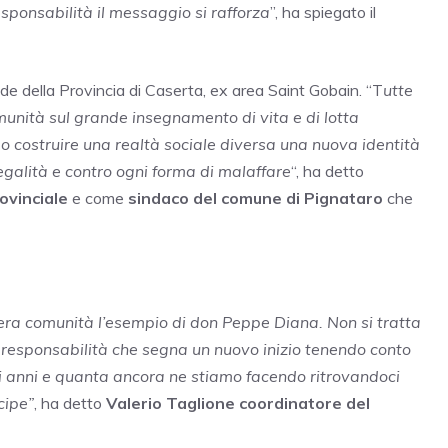
sponsabilità il messaggio si rafforza
”, ha spiegato il
sede della Provincia di Caserta, ex area Saint Gobain. “T
utte
omunità sul grande insegnamento di vita e di lotta
mo costruire una realtà sociale diversa
una nuova identità
legalità e contro ogni forma di malaffare
“, ha detto
ovinciale
e come
sindaco del comune di Pignataro
che
tera comunità l’esempio di don Peppe Diana. Non si tratta
i responsabilità che segna un nuovo inizio tenendo conto
hi anni e quanta ancora ne stiamo facendo ritrovandoci
cipe”
, ha detto
Valerio Taglione coordinatore del