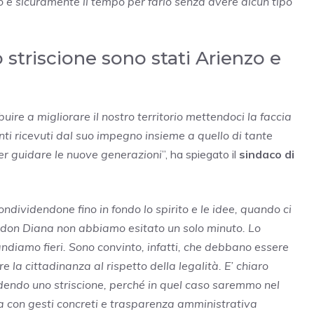
 è sicuramente il tempo per farlo senza avere alcun tipo
 striscione sono stati Arienzo e
ire a migliorare il nostro territorio mettendoci la faccia
ti ricevuti dal suo impegno insieme a quello di tante
er guidare le nuove generazioni
”, ha spiegato il
sindaco di
ndividendone fino in fondo lo spirito e le idee, quando ci
per don Diana non abbiamo esitato un solo minuto. Lo
ndiamo fieri. Sono convinto, infatti, che debbano essere
re la cittadinanza al rispetto della legalità. E’ chiaro
dendo uno striscione, perché in quel caso saremmo nel
ia con gesti concreti e trasparenza amministrativa