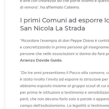
e dire con chiarezza da che parte stiamo e questo
di remora
”, ha affermato Caterino.
I primi Comuni ad esporre lo
San Nicola La Strada
“
Ricordare l’esempio di don Peppe Diana è contribu
e concretizzando in prima persona gli insegnamen
persone che nelle associazioni si danno da fare p
Arienzo Davide Guida.
“
Da tre anni presentiamo il Pacco alla camorra, co
è stato rivolto l’invito ad esporre lo striscione 
abbiamo esposto insieme al gruppo scout di cui a
per prima le istituzioni a testimonia e sensibilizza
però, che non devono farlo solo a parole o appen
campo dell’esibizionismo. La legalità si testimon