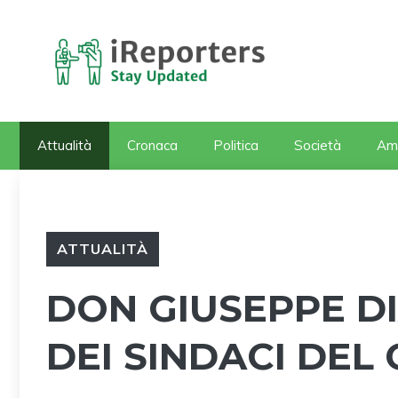
Vai
al
contenuto
Attualità
Cronaca
Politica
Società
Am
ATTUALITÀ
DON GIUSEPPE DI
DEI SINDACI DEL