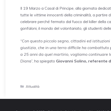
Il 19 Marzo a Casal di Principe, alla giornata dedic
tutte le vittime innocenti della criminalità, a partire
celebrare perché fermato dal fuoco del killer della c
gonfaloni, il mondo del volontariato, gli studenti dell
“Con questo piccolo segno, cittadini ed istituzion
giustizia, che in una terra difficile ha combattuto
a 25 anni da quel martirio, vogliamo continuare la
Dian
a”, ha spiegato
Giovanni Solino, referente d
Categorie
Attualità