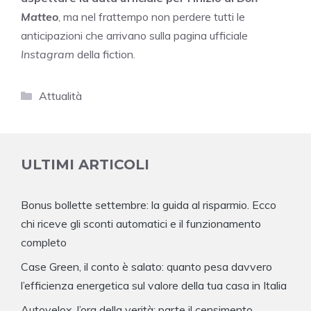
Matteo
, ma nel frattempo non perdere tutti le
anticipazioni che arrivano sulla pagina ufficiale
Instagram
della fiction.
Categorie
Attualità
ULTIMI ARTICOLI
Bonus bollette settembre: la guida al risparmio. Ecco
chi riceve gli sconti automatici e il funzionamento
completo
Case Green, il conto è salato: quanto pesa davvero
l’efficienza energetica sul valore della tua casa in Italia
Autovelox, l’ora della verità: parte il censimento