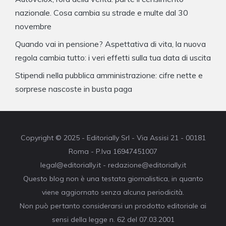
nazionale. Cosa cambia su strade e multe dal 30
novembre
Quando vai in pensione? Aspettativa di vita, la nuova
regola cambia tutto: i veri effetti sulla tua data di uscita
Stipendi nella pubblica amministrazione: cifre nette e
sorprese nascoste in busta paga
Copyright © 2025 - Editorially Srl - Via Assisi 21 - 00181
Roma - P.Iva 16947451007
legal@editorially.it - redazione@editorially.it
Questo blog non è una testata giornalistica, in quanto
viene aggiornato senza alcuna periodicità.
Non può pertanto considerarsi un prodotto editoriale ai
sensi della legge n. 62 del 07.03.2001