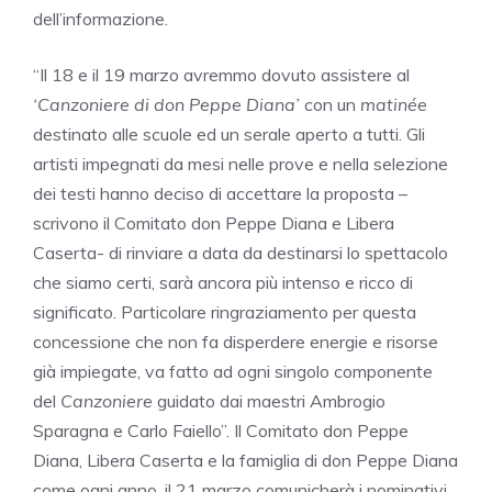
dell’informazione.
“Il 18 e il 19 marzo avremmo dovuto assistere al
‘Canzoniere di don Peppe Diana’
con un
matinée
destinato alle scuole ed un serale aperto a tutti. Gli
artisti impegnati da mesi nelle prove e nella selezione
dei testi hanno deciso di accettare la proposta –
scrivono il Comitato don Peppe Diana e Libera
Caserta- di rinviare a data da destinarsi lo spettacolo
che siamo certi, sarà ancora più intenso e ricco di
significato. Particolare ringraziamento per questa
concessione che non fa disperdere energie e risorse
già impiegate, va fatto ad ogni singolo componente
del
Canzoniere
guidato dai maestri Ambrogio
Sparagna e Carlo Faiello”. Il Comitato don Peppe
Diana, Libera Caserta e la famiglia di don Peppe Diana
come ogni anno, il 21 marzo comunicherà i nominativi