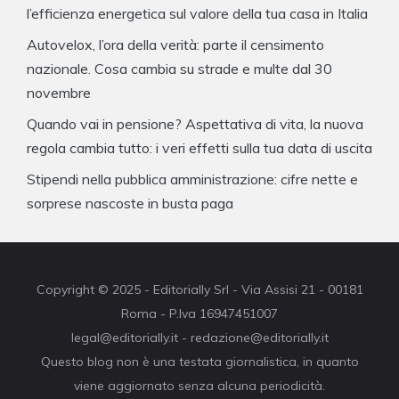
l’efficienza energetica sul valore della tua casa in Italia
Autovelox, l’ora della verità: parte il censimento
nazionale. Cosa cambia su strade e multe dal 30
novembre
Quando vai in pensione? Aspettativa di vita, la nuova
regola cambia tutto: i veri effetti sulla tua data di uscita
Stipendi nella pubblica amministrazione: cifre nette e
sorprese nascoste in busta paga
Copyright © 2025 - Editorially Srl - Via Assisi 21 - 00181
Roma - P.Iva 16947451007
legal@editorially.it - redazione@editorially.it
Questo blog non è una testata giornalistica, in quanto
viene aggiornato senza alcuna periodicità.