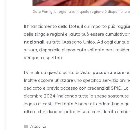
Dote Famiglia regionale: in quale regione è disponibile per
Il finanziamento della Dote, il cui importo può raggi
delle singole regioni e l’aiuto può essere cumulativ
nazionali
, su tutti l’Assegno Unico. Ad oggi dunqu
misura, disponibile al momento soltanto per i residenti
vengano rispettati.
I vincoli, da questo punto di vista,
possono essere p
Inoltre occorre utilizzare uno specifico servizio online
dedicato e previo accesso con credenziali SPID. Lo si 
dicembre 2024, indicando tutte le spese sostenute
legata ai costi. Pertanto è bene attendere fino a q
alto
e che, dunque, potrà essere considerato rimbor
Categorie
Attualità