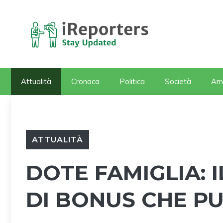
Vai
al
contenuto
Attualità
Cronaca
Politica
Società
Am
ATTUALITÀ
DOTE FAMIGLIA: 
DI BONUS CHE PU