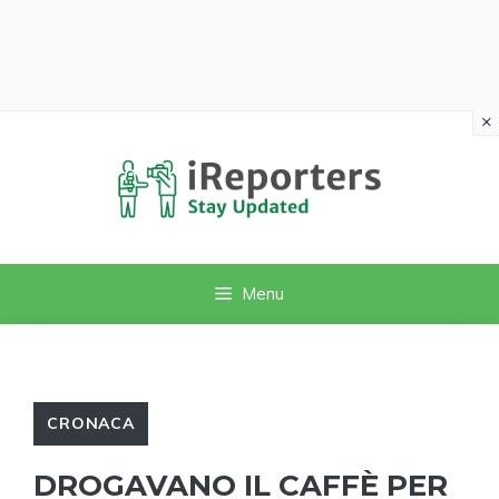
×
Vai
al
contenuto
Menu
CRONACA
DROGAVANO IL CAFFÈ PER