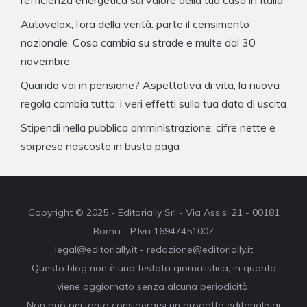
l’efficienza energetica sul valore della tua casa in Italia
Autovelox, l’ora della verità: parte il censimento
nazionale. Cosa cambia su strade e multe dal 30
novembre
Quando vai in pensione? Aspettativa di vita, la nuova
regola cambia tutto: i veri effetti sulla tua data di uscita
Stipendi nella pubblica amministrazione: cifre nette e
sorprese nascoste in busta paga
Copyright © 2025 - Editorially Srl - Via Assisi 21 - 00181
Roma - P.Iva 16947451007
legal@editorially.it - redazione@editorially.it
Questo blog non è una testata giornalistica, in quanto
viene aggiornato senza alcuna periodicità.
Non può pertanto considerarsi un prodotto editoriale ai