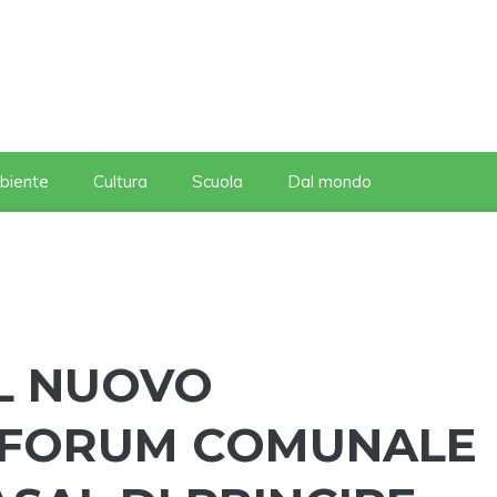
biente
Cultura
Scuola
Dal mondo
IL NUOVO
L FORUM COMUNALE