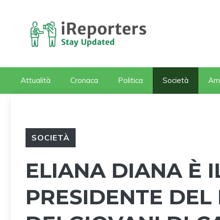
Vai
al
contenuto
Attualità
Cronaca
Politica
Società
Am
SOCIETÀ
ELIANA DIANA È 
PRESIDENTE DE