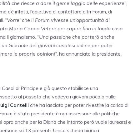
ilità che riesce a dare il gemellaggio delle esperienze”
,
’è infatti, l’obiettivo di contattare altri Forum, di
i. “
Vorrei che il Forum vivesse un’opportunità di
anta Maria Capua Vetere per capire fino in fondo cosa
a il giornalismo. “
Una passione che porterò anche
o un Giornale dei giovani casalesi online per poter
imere le proprie opinioni”
, ha annunciato la presidente.
Casal di Principe e già questo stabilisce una
rispetto al passato che vedeva i giovani poco o nulla
uigi Cantelli
che ha lasciato per poter rivestire la carica di
Forum è stato presidente è ora assessore alle politiche
n si apra anche per la Diana che intanto però vuole laurearsi e
 persone su 13 presenti. Unica scheda bianca.