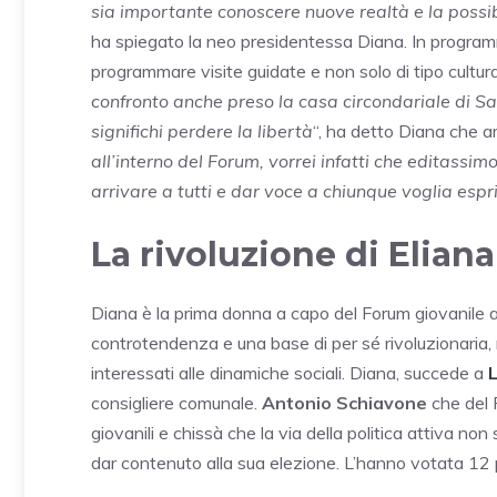
sia importante conoscere nuove realtà e la possib
ha spiegato la neo presidentessa Diana. In programma c
programmare visite guidate e non solo di tipo cultural
confronto anche preso la casa circondariale di S
significhi perdere la libertà
“, ha detto Diana che am
all’interno del Forum, vorrei infatti che editassim
arrivare a tutti e dar voce a chiunque voglia espr
La rivoluzione di Eliana
Diana è la prima donna a capo del Forum giovanile a 
controtendenza e una base di per sé rivoluzionaria, 
interessati alle dinamiche sociali. Diana, succede a
L
consigliere comunale.
Antonio Schiavone
che del 
giovanili e chissà che la via della politica attiva no
dar contenuto alla sua elezione. L’hanno votata 12